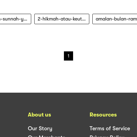
2-amalan-sunnah-yang-dikerjakan-pada-bulan-ramadan
2-hikmah-atau-keutamaan-tadarus-alquran-di-bulan-ramadan
1
About us
Resources
Our Story
Terms of Service