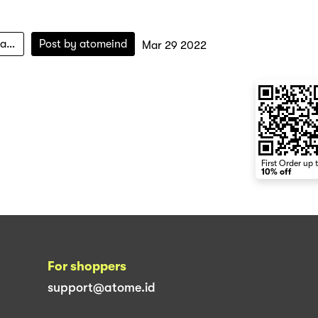
amalan-bulan-ramadan
Post by
atomeind
Mar 29 2022
First Order up 
10% off
For shoppers
support@atome.id