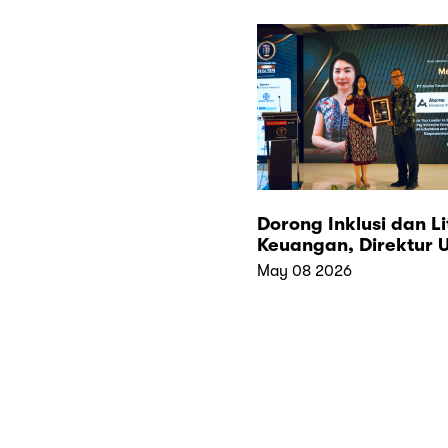
Dorong Inklusi dan Li
Keuangan, Direktur
Atome Finance Indon
May 08 2026
Raih Penghargaan
“Indonesia Top Leade
Multifinance 2026”