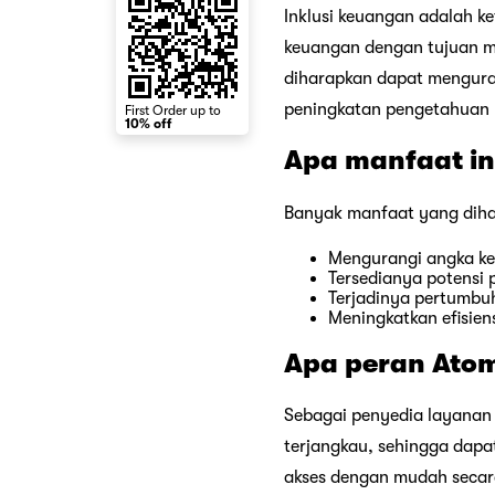
Inklusi keuangan adalah k
keuangan dengan tujuan m
diharapkan dapat menguran
peningkatan pengetahuan 
First Order up to
10% off
Apa manfaat in
Banyak manfaat yang dihar
Mengurangi angka ke
Tersedianya potensi 
Terjadinya pertumbu
Meningkatkan efisien
Apa peran Atom
Sebagai penyedia layanan
terjangkau, sehingga dap
akses dengan mudah secara