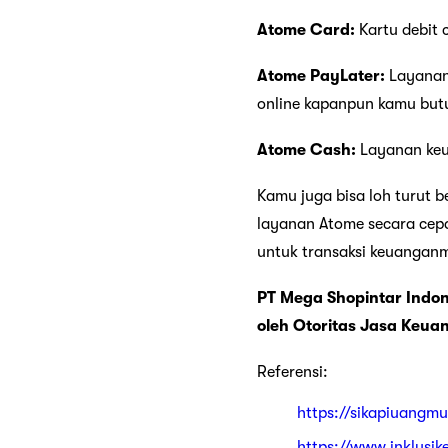
Atome Card:
Kartu debit 
Atome PayLater:
Layanan
online kapanpun kamu but
Atome Cash:
Layanan keu
Kamu juga bisa loh turut 
layanan Atome secara cepa
untuk transaksi keuangan
PT Mega Shopintar Indon
oleh Otoritas Jasa Keua
Referensi:
https://sikapiuangm
https://www.inklusi