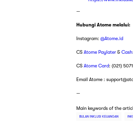
—
Hubungi Atome melalui:
Instagram:
@Atome.id
CS
Atome Paylater
&
Cash
CS
Atome Card
: (021) 507
Email Atome : support@at
—
Main keywords of the artic
BULAN INKLUSI KEUANGAN
INK