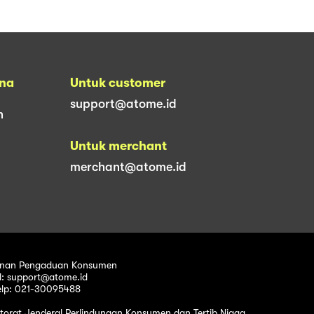
una
Untuk customer
support@atome.id
n
Untuk merchant
merchant@atome.id
nan Pengaduan Konsumen
l: support@atome.id
elp: 021-30095488
ktorat Jenderal Perlindungan Konsumen dan Tertib Niaga