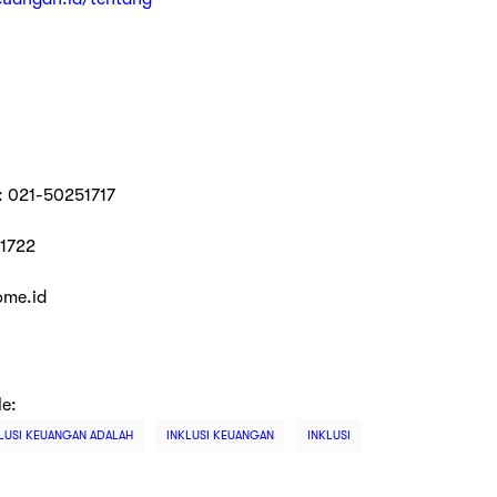
: 021-50251717
11722
ome.id
le:
LUSI KEUANGAN ADALAH
INKLUSI KEUANGAN
INKLUSI