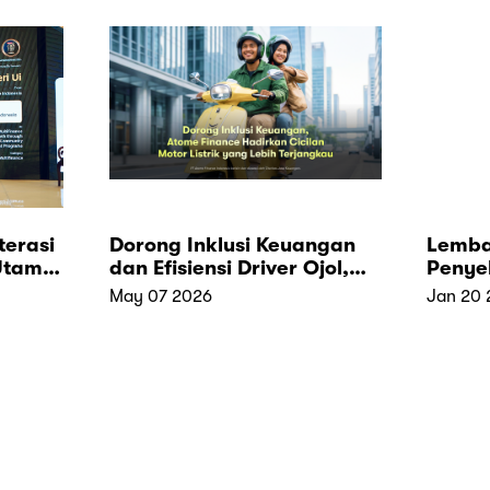
terasi
Dorong Inklusi Keuangan
Lemba
 Utama
dan Efisiensi Driver Ojol,
Penye
esia
Atome Finance Luncurkan
(LAPS
May 07 2026
Jan 20 
Layanan Sewa
r in
Pembiayaan Motor Listrik
yang Lebih Terjangkau