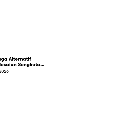
ga Alternatif
lesaian Sengketa
)
2026