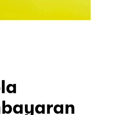
la
bayaran