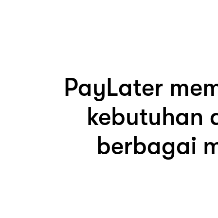
PayLater mem
kebutuhan d
berbagai 