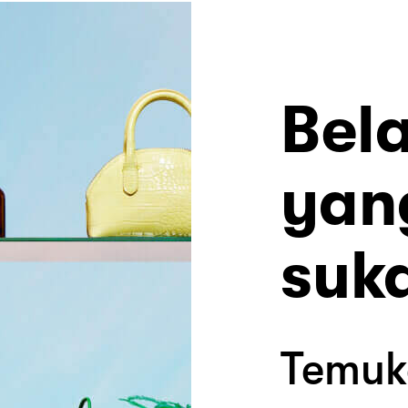
Bel
yan
suk
Temuk