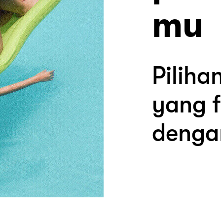
mu
Piliha
yang f
denga