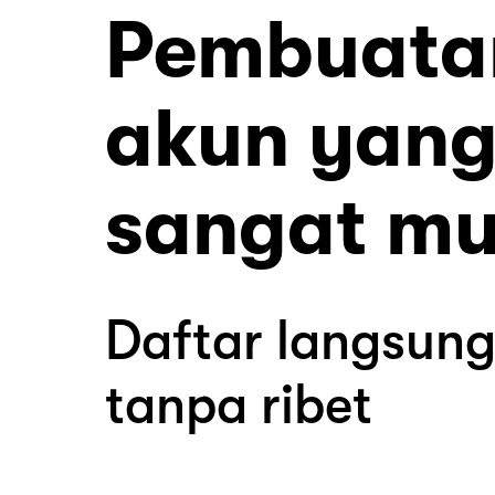
Pembuata
akun yan
sangat m
Daftar langsun
tanpa ribet