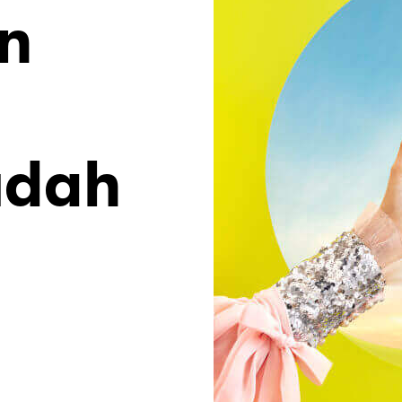
n
g
udah
g