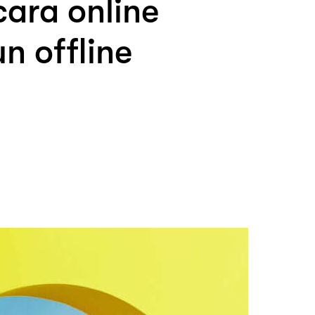
ara online
n offline