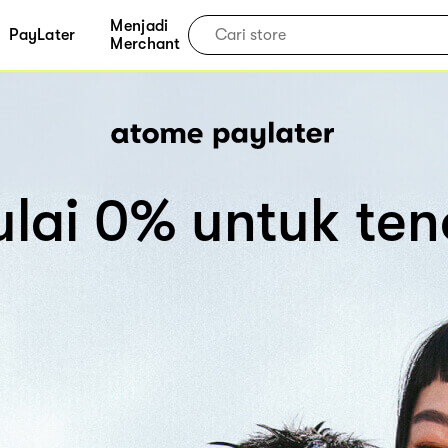
Menjadi
PayLater
Merchant
lai 0% untuk teno