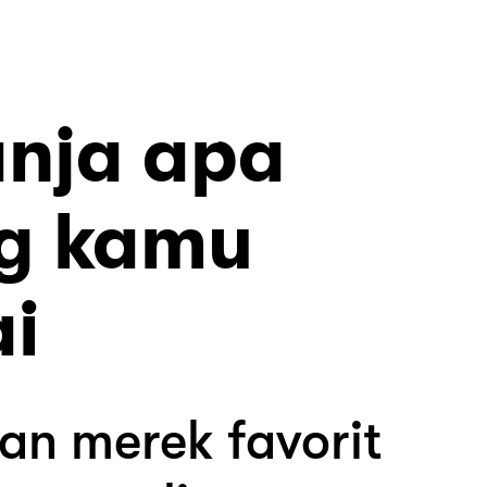
anja apa
g kamu
ai
an merek favorit