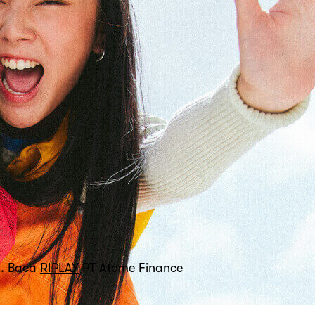
K. Baca
RIPLAY
PT Atome Finance