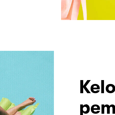
Kelo
pem