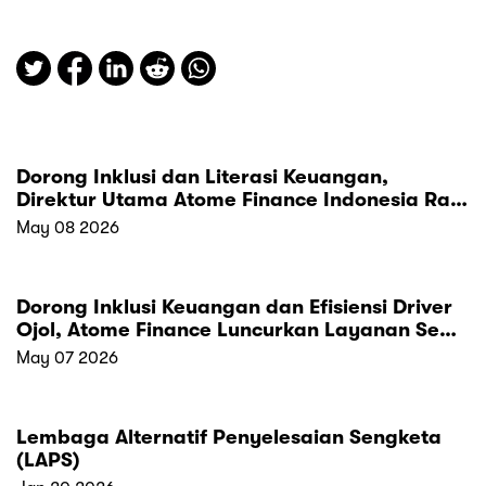
Dorong Inklusi dan Literasi Keuangan,
Direktur Utama Atome Finance Indonesia Raih
Penghargaan “Indonesia Top Leader in
May 08 2026
Multifinance 2026”
Dorong Inklusi Keuangan dan Efisiensi Driver
Ojol, Atome Finance Luncurkan Layanan Sewa
Pembiayaan Motor Listrik yang Lebih
May 07 2026
Terjangkau
Lembaga Alternatif Penyelesaian Sengketa
(LAPS)