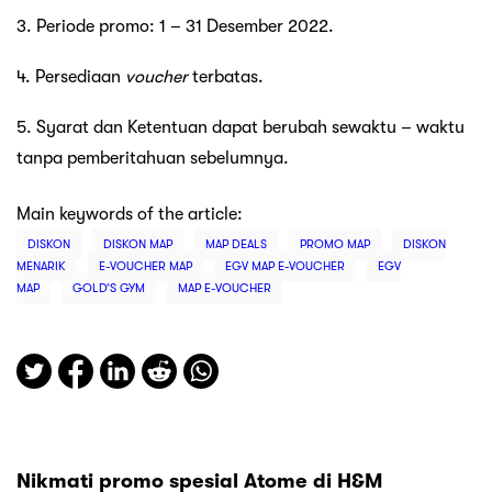
3. Periode promo: 1 – 31 Desember 2022.
4. Persediaan
voucher
terbatas.
5. Syarat dan Ketentuan dapat berubah sewaktu – waktu
tanpa pemberitahuan sebelumnya.
Main keywords of the article:
DISKON
DISKON MAP
MAP DEALS
PROMO MAP
DISKON
MENARIK
E-VOUCHER MAP
EGV MAP E-VOUCHER
EGV
MAP
GOLD’S GYM
MAP E-VOUCHER
Nikmati promo spesial Atome di H&M