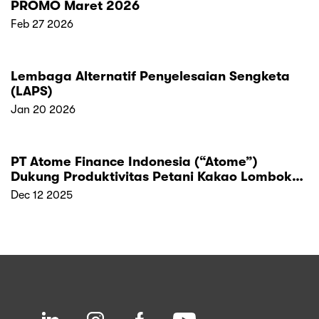
PROMO Maret 2026
Feb 27 2026
Lembaga Alternatif Penyelesaian Sengketa
(LAPS)
Jan 20 2026
PT Atome Finance Indonesia (“Atome”)
Dukung Produktivitas Petani Kakao Lombok
Utara Melalui Bantuan Peralatan dan Literasi
Dec 12 2025
Keuangan