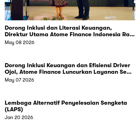
Dorong Inklusi dan Literasi Keuangan,
Direktur Utama Atome Finance Indonesia Raih
Penghargaan “Indonesia Top Leader in
May 08 2026
Multifinance 2026”
Dorong Inklusi Keuangan dan Efisiensi Driver
Ojol, Atome Finance Luncurkan Layanan Sewa
Pembiayaan Motor Listrik yang Lebih
May 07 2026
Terjangkau
Lembaga Alternatif Penyelesaian Sengketa
(LAPS)
Jan 20 2026