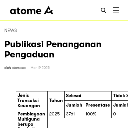
NEWS
Publikasi Penanganan
Pengaduan
oleh
atomeseo
Mar 19 2025
Jenis
Selesai
Tidak 
Transaksi
Tahun
Jumlah
Presentase
Jumla
Keuangan
Pembiayaan
2025
3761
100%
0
Multiguna
berupa