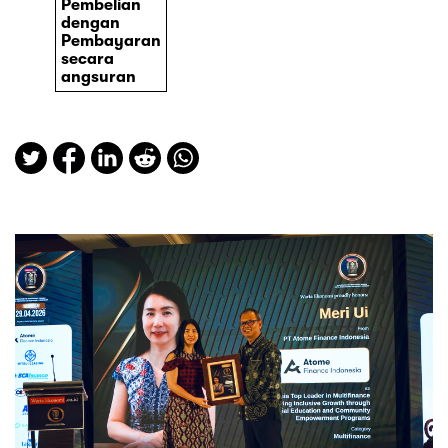
Pembelian
dengan
Pembayaran
secara
angsuran