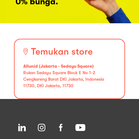
0% bunga.
Temukan store
Allunid (Jakarta - Sedayu Square)
Rukan Sedayu Square Block E No 1-2
Cengkareng Barat DKI Jakarta, Indonesia
11730, DKI Jakarta, 11730