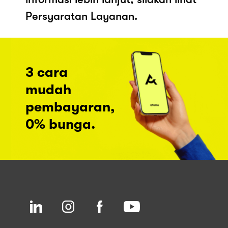
Persyaratan Layanan.
3 cara
mudah
pembayaran,
0% bunga.