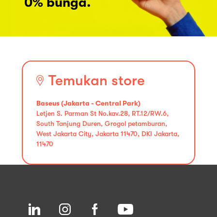
0% bunga.
Temukan store
Baseus (Jakarta - Central Park)
Letjen S. Parman St No.kav.28, RT.12/RW.6,
South Tanjung Duren, Grogol petamburan,
West Jakarta City, Jakarta 11470, DKI Jakarta,
11470