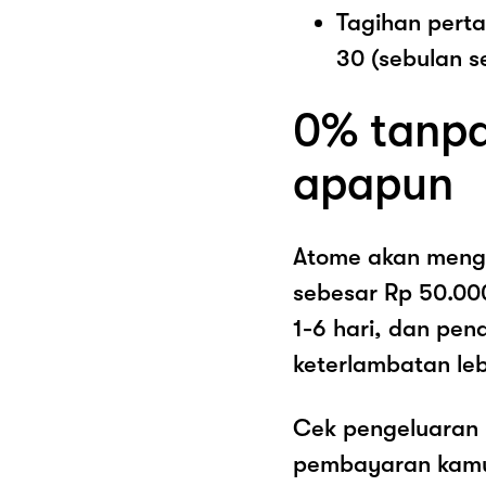
Tagihan pert
30 (sebulan s
0% tanpa
apapun
Atome akan meng
sebesar Rp 50.00
1-6 hari, dan pe
keterlambatan lebi
Cek pengeluaran 
pembayaran kamu 