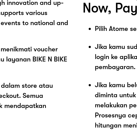
ugh innovation and up-
Now, Pay
supports various
 events to national and
Pilih Atome 
Jika kamu sud
 menikmati voucher
login ke aplik
au layanan BIKE N BIKE
pembayaran.
Jika kamu be
 dalam store atau
diminta untu
heckout. Semua
melakukan pe
ak mendapatkan
Prosesnya ce
hitungan meni