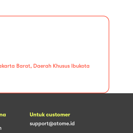
Jakarta Barat, Daerah Khusus Ibukota
una
Untuk customer
support@atome.id
n