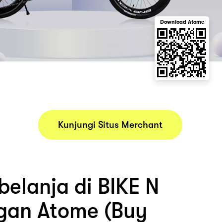
Download Atome
Kunjungi Situs Merchant
belanja di BIKE N
gan Atome (Buy