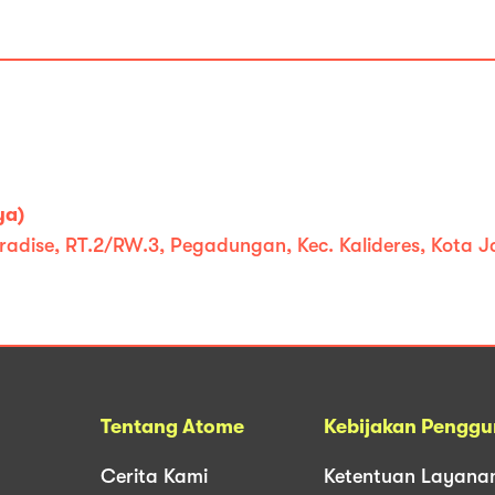
ya)
radise, RT.2/RW.3, Pegadungan, Kec. Kalideres, Kota 
Tentang Atome
Kebijakan Pengg
Cerita Kami
Ketentuan Layana