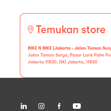
Temukan store
BIKE N BIKE (Jakarta - Jalan Taman Sur
Jalan Taman Surya, Pasar Laris Palm Pa
Jakarta 11830, DKI Jakarta, 11830