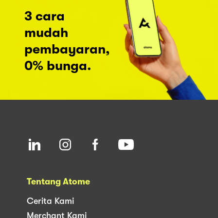
3 cara
mudah
pembayaran,
0% bunga.
Tentang Atome
Cerita Kami
Merchant Kami