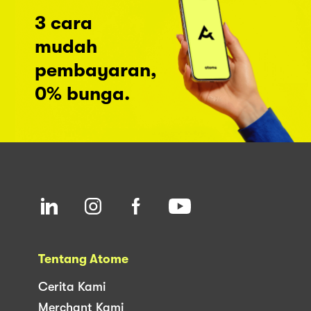
3 cara
mudah
pembayaran,
0% bunga.
Tentang Atome
Cerita Kami
Merchant Kami