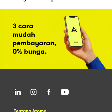
3 cara
mudah
pembayaran,
0% bunga.
Tentang Atome