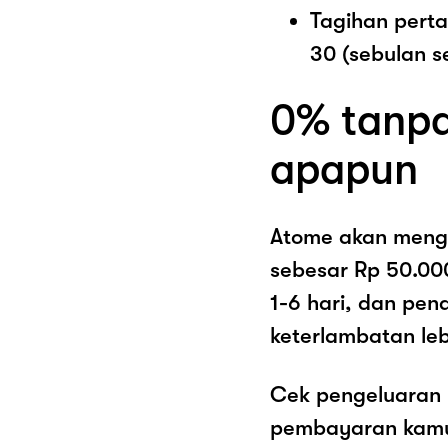
Tagihan pert
30 (sebulan s
0% tanpa
apapun
Atome akan meng
sebesar Rp 50.00
1-6 hari, dan pe
keterlambatan lebi
Cek pengeluaran 
pembayaran kamu 