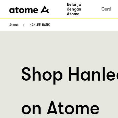
Belanja
dengan
Card
Atome
Atome
HANLEE-BATIK
Shop Hanle
on Atome