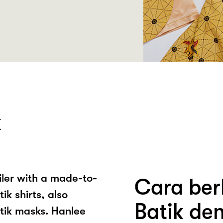
k
ailer with a made-to-
Cara ber
ik shirts, also
Batik de
tik masks. Hanlee