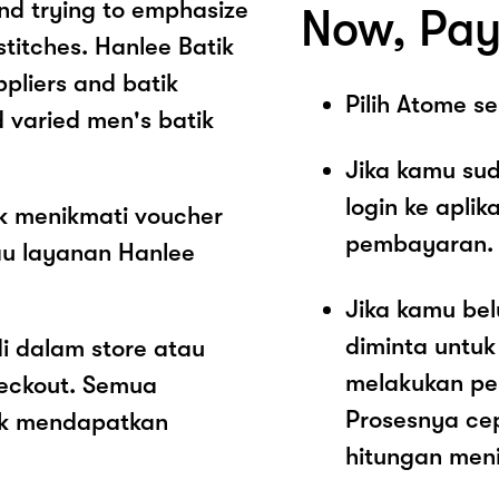
nd trying to emphasize
Now, Pay
stitches. Hanlee Batik
ppliers and batik
Pilih Atome 
 varied men's batik
Jika kamu sud
login ke aplik
k menikmati voucher
pembayaran.
au layanan Hanlee
Jika kamu be
diminta untu
i dalam store atau
melakukan pe
heckout. Semua
Prosesnya ce
ak mendapatkan
hitungan meni