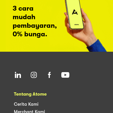
3 cara
mudah
pembayaran,
0% bunga.
Tentang Atome
Cerita Kami
Merchant Kami