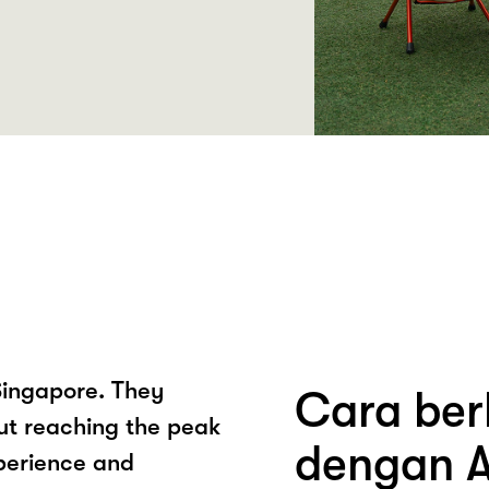
Singapore. They
Cara ber
out reaching the peak
dengan A
xperience and