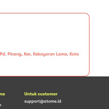
, Pd. Pinang, Kec. Kebayoran Lama, Kota
una
Untuk customer
support@atome.id
n