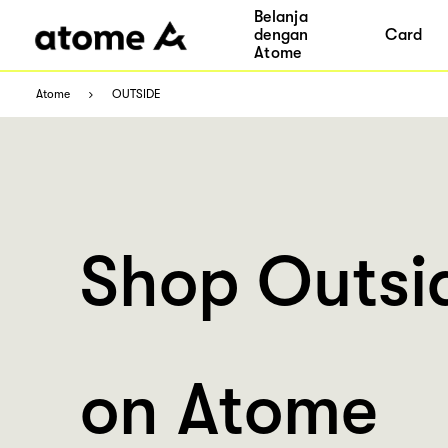
Belanja
dengan
Card
Atome
Atome
OUTSIDE
Shop Outsi
on Atome