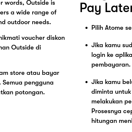
r words, Outside is
Pay Late
fers a wide range of
and outdoor needs.
Pilih Atome 
ikmati voucher diskon
Jika kamu sud
nan Outside di
login ke aplik
pembayaran.
lam store atau bayar
Jika kamu be
ut. Semua pengguna
diminta untu
atkan potongan.
melakukan pe
Prosesnya ce
hitungan meni