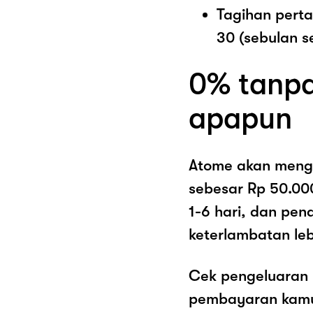
Tagihan pert
30 (sebulan s
0% tanpa
apapun
Atome akan meng
sebesar Rp 50.00
1-6 hari, dan pe
keterlambatan lebi
Cek pengeluaran 
pembayaran kamu 