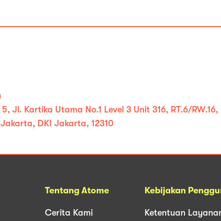
)
5, Jl. Kartika Utama No.1 Level 3 Unit 316, RT.6/RW.16
Jakarta, DKI Jakarta, 12310
Tentang Atome
Kebijakan Pengg
Cerita Kami
Ketentuan Layana