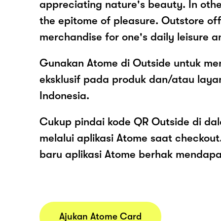
appreciating nature's beauty. In othe
the epitome of pleasure. Outstore of
merchandise for one's daily leisure 
Gunakan Atome di Outside untuk men
eksklusif pada produk dan/atau laya
Indonesia.
Cukup pindai kode QR Outside di da
melalui aplikasi Atome saat checko
baru aplikasi Atome berhak mendap
Ajukan Atome Card