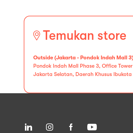
Temukan store
Outside (Jakarta - Pondok Indah Mall 3
Pondok Indah Mall Phase 3, Office Tower 
Jakarta Selatan, Daerah Khusus Ibukota 