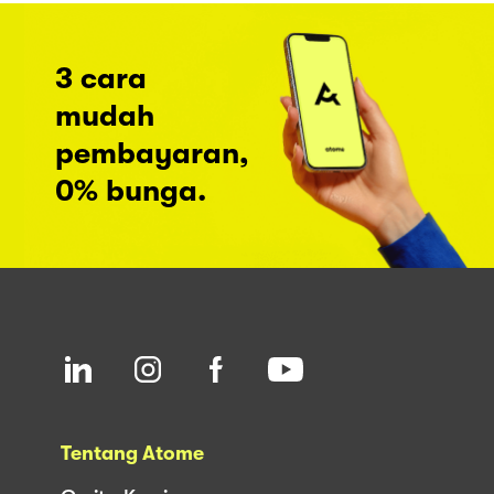
3 cara
mudah
pembayaran,
0% bunga.
Tentang Atome