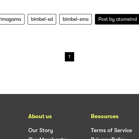
primagama
bimbel-sd
bimbel-sma
Post by
atomeind
1
About us
Resources
Our Story
Terms of Service