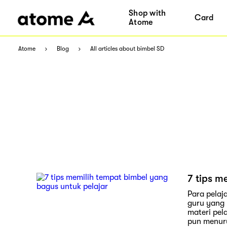
Shop with
Card
Atome
Atome
Blog
All articles about bimbel SD
7 tips m
Para pelaj
guru yang 
materi pel
pun menuru