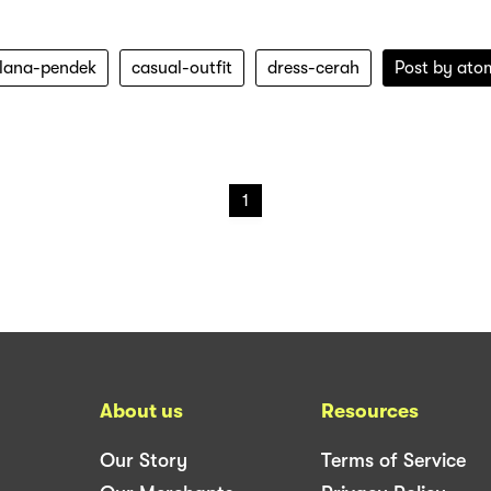
elana-pendek
casual-outfit
dress-cerah
Post by
ato
1
About us
Resources
Our Story
Terms of Service