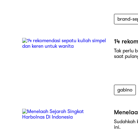
brand-se
14 rekom
Tak perlu 
saat pulang
gabino
Menelaah
Sudahkah k
ini.