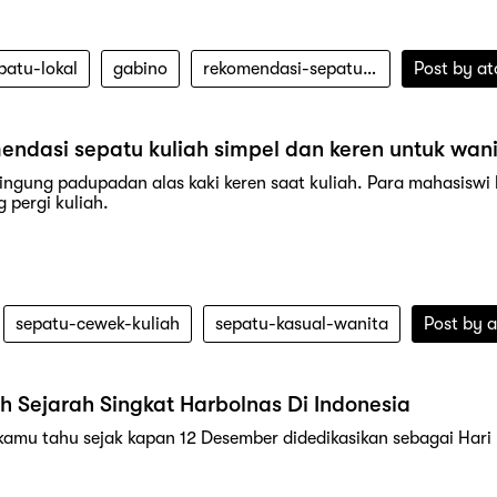
patu-lokal
gabino
rekomendasi-sepatu-wanita
Post by
at
endasi sepatu kuliah simpel dan keren untuk wan
bingung padupadan alas kaki keren saat kuliah. Para mahasiswi 
 pergi kuliah.
sepatu-cewek-kuliah
sepatu-kasual-wanita
Post by
a
 Sejarah Singkat Harbolnas Di Indonesia
amu tahu sejak kapan 12 Desember didedikasikan sebagai Hari 