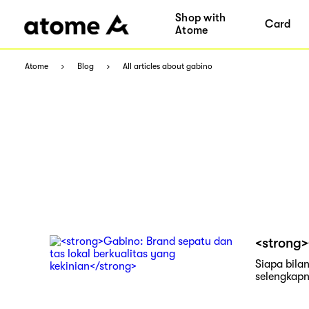
Shop with
Card
Atome
Atome
Blog
All articles about gabino
<strong>
Siapa bila
selengkapny