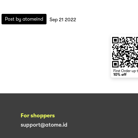
Post by
atomeind
Sep 21 2022
First Order up 
10% off
For shoppers
support@atome.id