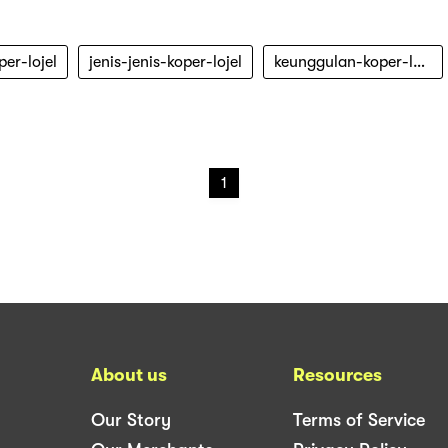
er-lojel
jenis-jenis-koper-lojel
keunggulan-koper-lojel
1
About us
Resources
Our Story
Terms of Service