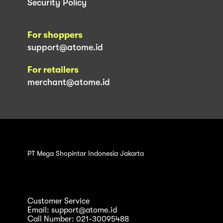
Security Policy
For shoppers
support@atome.id
For retailers
merchant@atome.id
PT Mega Shopintar Indonesia Jakarta
Customer Service
Email: support@atome.id
Call Number: 021-30095488