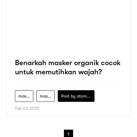
Benarkah masker organik cocok
untuk memutihkan wajah?
masker-alami
masker-lokal-untuk-mencerahkan-wajah
Post by
atomeind
Feb 03 2022
1