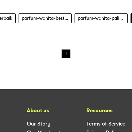
erbaik
parfum-wanita-best-seller
parfum-wanita-paling-wangi
1
About us
Resources
Our Story
Terms of Service