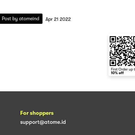
Post by
atomeind
Apr 21 2022
First Order up 
10% off
For shoppers
support@atome.id