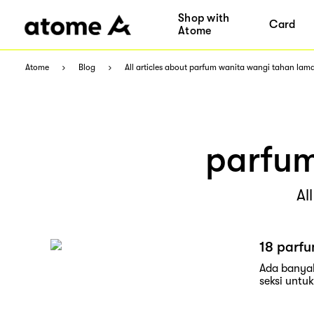
Shop with
Card
Atome
Atome
Blog
All articles about parfum wanita wangi tahan lam
parfum
Al
18 parfu
Ada banyak
seksi untu