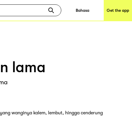
Bahasa
Get the app
an lama
ama
i yang wanginya kalem, lembut, hingga cenderung