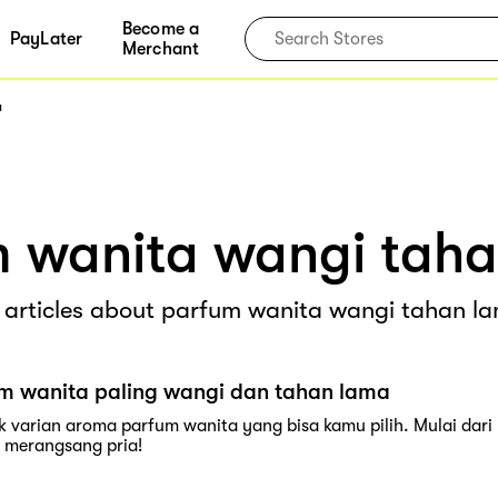
Become a
PayLater
Merchant
a
 wanita wangi tah
l articles about parfum wanita wangi tahan l
m wanita paling wangi dan tahan lama
 varian aroma parfum wanita yang bisa kamu pilih. Mulai dar
k merangsang pria!