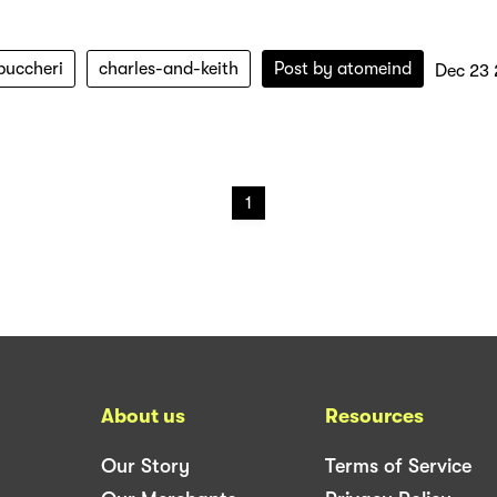
buccheri
charles-and-keith
Post by
atomeind
Dec 23 
1
About us
Resources
Our Story
Terms of Service