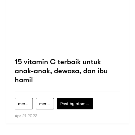
15 vitamin C terbaik untuk
anak-anak, dewasa, dan ibu
hamil
merek-vitamin-c-yang-bagus
merek-vitamin-c-yang-bagus-untuk-penderita-diabetes
Post by
atomeind
Apr 21 2022