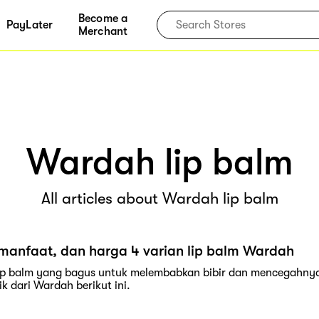
Become a
PayLater
Merchant
Wardah lip balm
All articles about Wardah lip balm
manfaat, dan harga 4 varian lip balm Wardah
p balm yang bagus untuk melembabkan bibir dan mencegahnya k
k dari Wardah berikut ini.