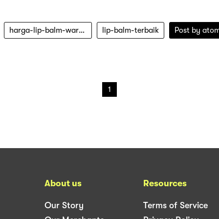
harga-lip-balm-wardah
lip-balm-terbaik
Post by
atom
1
About us
Resources
Our Story
Terms of Service