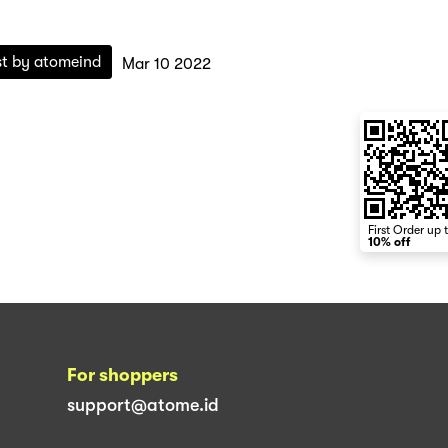
st by
atomeind
Mar 10 2022
First Order up 
10% off
For shoppers
support@atome.id