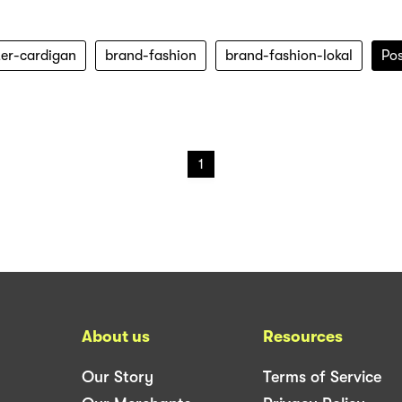
ter-cardigan
brand-fashion
brand-fashion-lokal
Po
1
About us
Resources
Our Story
Terms of Service