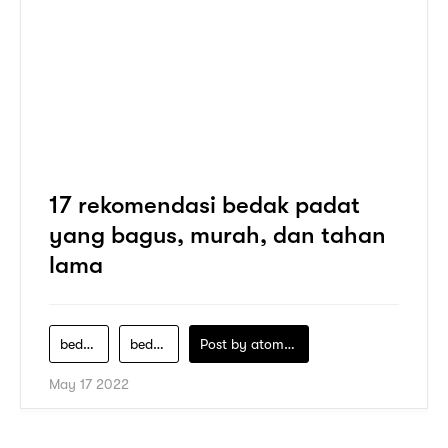
17 rekomendasi bedak padat
yang bagus, murah, dan tahan
lama
bedak-padat-untuk-remaja
bedak-padat-yang-bagus
Post by
atomeind
May 17 2022