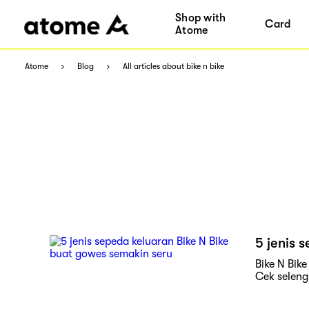
Shop with
Card
Atome
Atome
Blog
All articles about bike n bike
5 jenis 
Bike N Bik
Cek seleng