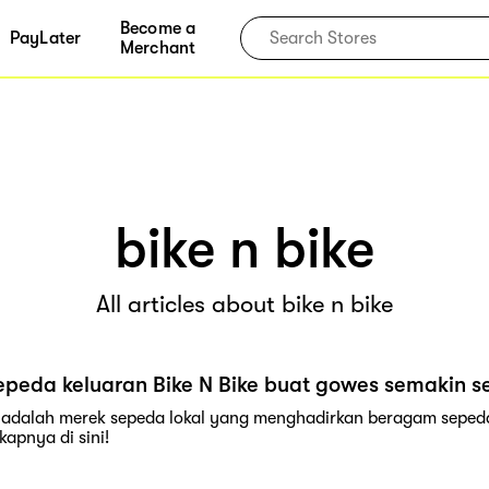
Become a
PayLater
Merchant
bike n bike
All articles about bike n bike
sepeda keluaran Bike N Bike buat gowes semakin s
e adalah merek sepeda lokal yang menghadirkan beragam seped
kapnya di sini!