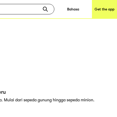
Bahasa
Get the app
eru
a. Mulai dari sepeda gunung hingga sepeda minion.