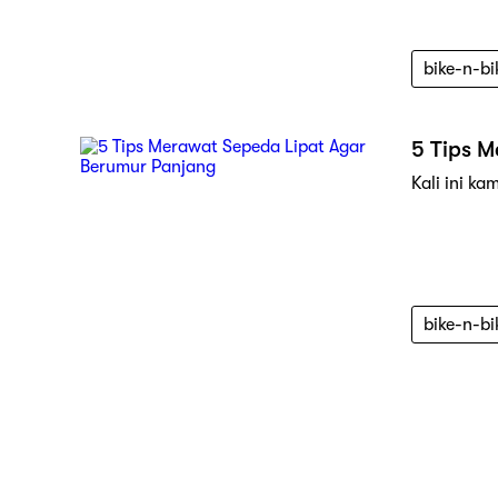
bike-n-bi
5 Tips 
Kali ini k
bike-n-bi