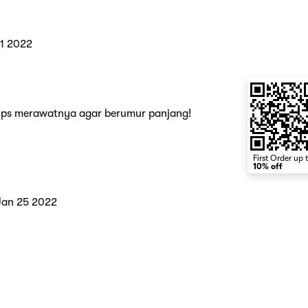
21 2022
tips merawatnya agar berumur panjang!
First Order up 
10% off
Jan 25 2022