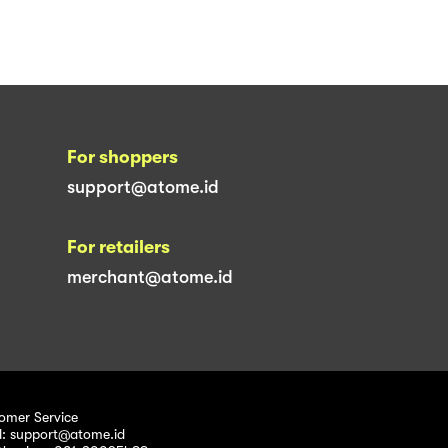
For shoppers
support@atome.id
For retailers
merchant@atome.id
omer Service
l: support@atome.id