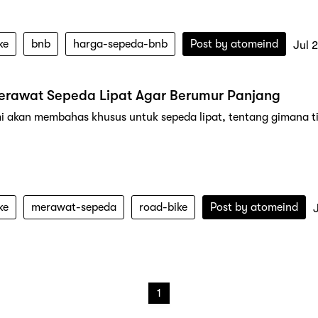
ke
bnb
harga-sepeda-bnb
Post by
atomeind
Jul 
Merawat Sepeda Lipat Agar Berumur Panjang
ami akan membahas khusus untuk sepeda lipat, tentang gimana 
ke
merawat-sepeda
road-bike
Post by
atomeind
1