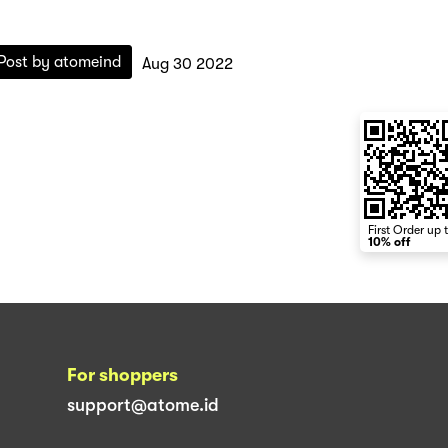
Post by
atomeind
Aug 30 2022
First Order up 
10% off
For shoppers
support@atome.id