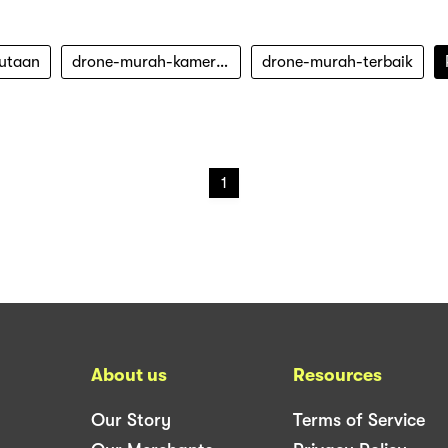
jutaan
drone-murah-kamera-bagus
drone-murah-terbaik
1
About us
Resources
Our Story
Terms of Service