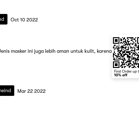
nd
Oct 10 2022
nis masker ini juga lebih aman untuk kulit, karena
First Order up 
10% off
meind
Mar 22 2022