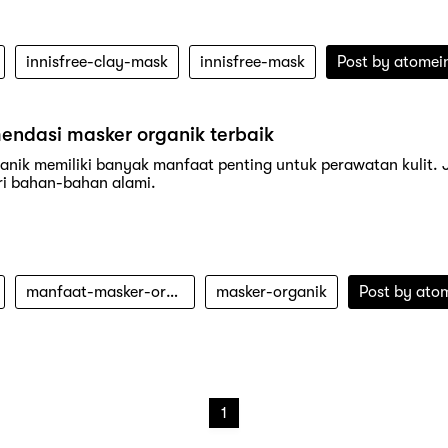
innisfree-clay-mask
innisfree-mask
Post by
atomei
endasi masker organik terbaik
anik memiliki banyak manfaat penting untuk perawatan kulit. Je
ri bahan-bahan alami.
manfaat-masker-organik
masker-organik
Post by
ato
1