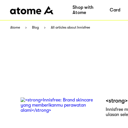
Shop with
Card
Atome
Atome
Blog
All articles about Innisfree
<strong>
Innisfree 
ulasan sel