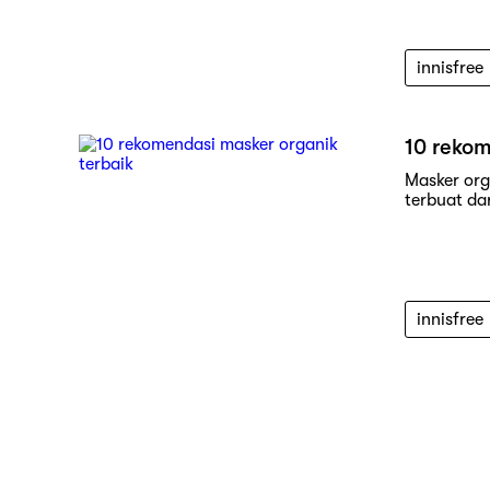
innisfree
10 rekom
Masker org
terbuat da
innisfree