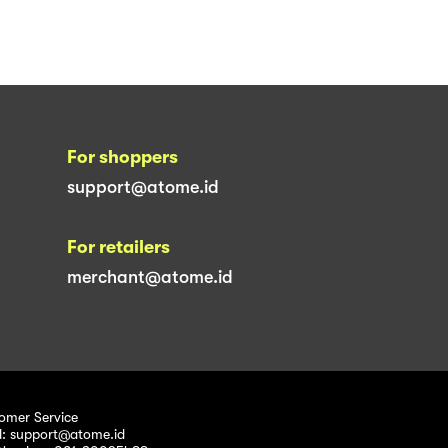
For shoppers
support@atome.id
For retailers
merchant@atome.id
omer Service
l: support@atome.id