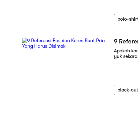
polo-shir
9 Refere
Apakah ka
yuk sekaran
black-out