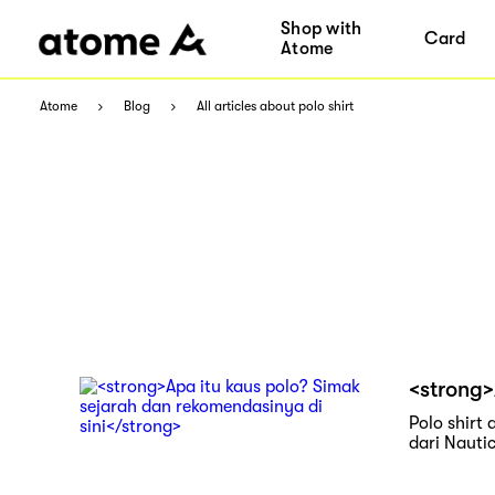
Shop with
Card
Atome
Atome
Blog
All articles about polo shirt
<strong>
Polo shirt
dari Nautic