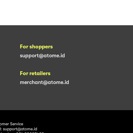
For shoppers
support@atome.id
For retailers
merchant@atome.id
omer Service
l: support@atome.id