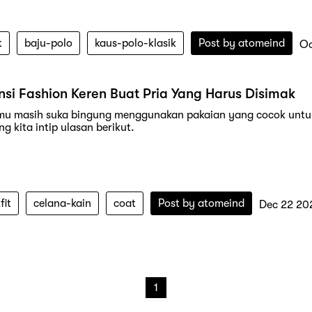
t
baju-polo
kaus-polo-klasik
Post by
atomeind
Oc
nsi Fashion Keren Buat Pria Yang Harus Disimak
mu masih suka bingung menggunakan pakaian yang cocok untu
g kita intip ulasan berikut.
fit
celana-kain
coat
Post by
atomeind
Dec 22 20
1