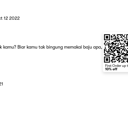
t 12 2022
k kamu? Biar kamu tak bingung memakai baju apa,
First Order up 
10% off
21