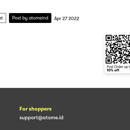
at
Post by
atomeind
Apr 27 2022
First Order up 
10% off
For shoppers
support@atome.id